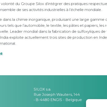
 la volonté du Groupe Silox d’intégrer des pratiques respect
nsemble de ses activités industrielles à l’échelle mondiale.
isée dans la chimie inorganique, produisant une large gamme
eurs tels que l’automobile, le textile, les pâtes et papiers, le
velle. Leader mondial dans la fabrication de sulfoxyliques d
 India exploite actuellement trois sites de production en Ind
rnational.
se
SILOX s.a.
Rue Joseph Wauters, 144
• B-4480 ENGIS - Belgique