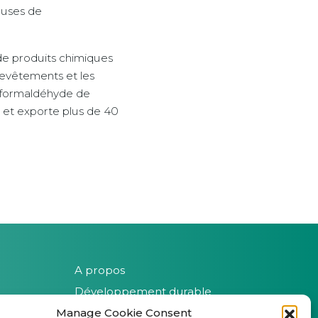
ueuses de
 de produits chimiques
s revêtements et les
e formaldéhyde de
e et exporte plus de 40
A propos
Développement durable
Manage Cookie Consent
Innovation